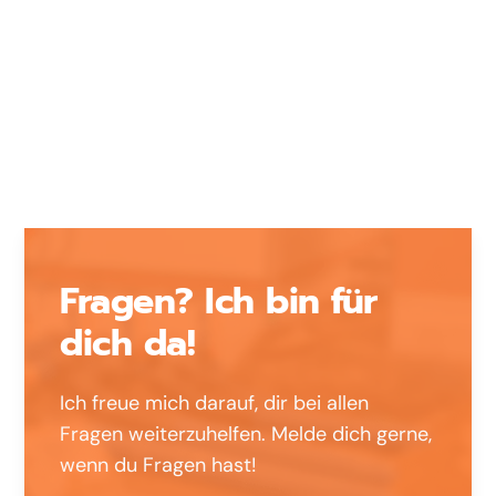
Startdatum
ab sofort
Erfahrung
1-3 Jahre
Berufsart
Gewerblich
Fragen? Ich bin für
dich da!
Ich freue mich darauf, dir bei allen
Fragen weiterzuhelfen. Melde dich gerne,
wenn du Fragen hast!