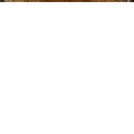
Unsere Leistungen
Bituminöser Straßenbau, Wirtschaftswege,
Radwege
Hand in Hand mit Kommunen und Gewerbe legen
Großflächige Pflasterarbeiten, Struktur- und
wir Straßen und Wege neu an oder sorgen für ihre
Mosaikpflaster
Ausbesserung. Ein gutes Ergebnis ist für uns
dabei nicht nur die hohe Qualität des
Gleichmäßige und langlebige Pflasterflächen sind